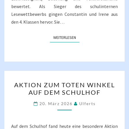
bewertet. Als Sieger des schulinternen
Lesewettbewerbs gingen Constantin und Irene aus
den 4. Klassen hervor. Sie…
WEITERLESEN
WEITERLESEN
AKTION
AKTION ZUM TOTEN WINKEL
ZUM
AUF DEM SCHULHOF
TOTEN
WINKEL
20. März 2026
Ulferts
AUF
DEM
SCHULHOF
Auf dem Schulhof fand heute eine besondere Aktion