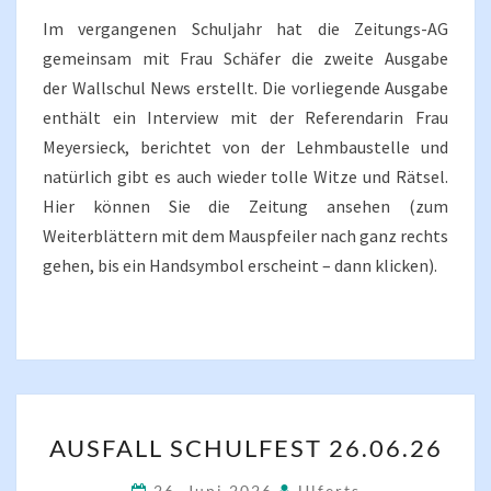
Im vergangenen Schuljahr hat die Zeitungs-AG
gemeinsam mit Frau Schäfer die zweite Ausgabe
der Wallschul News erstellt. Die vorliegende Ausgabe
enthält ein Interview mit der Referendarin Frau
Meyersieck, berichtet von der Lehmbaustelle und
natürlich gibt es auch wieder tolle Witze und Rätsel.
Hier können Sie die Zeitung ansehen (zum
Weiterblättern mit dem Mauspfeiler nach ganz rechts
gehen, bis ein Handsymbol erscheint – dann klicken).
AUSFALL
AUSFALL SCHULFEST 26.06.26
SCHULFEST
26.06.26
26. Juni 2026
Ulferts