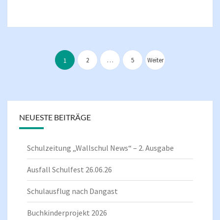
Seitennummerierung
der
2
…
5
Weiter
1
Beiträge
NEUESTE BEITRÄGE
Schulzeitung „Wallschul News“ – 2. Ausgabe
Ausfall Schulfest 26.06.26
Schulausflug nach Dangast
Buchkinderprojekt 2026