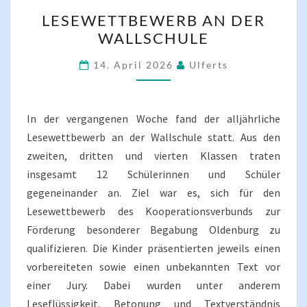
LESEWETTBEWERB
LESEWETTBEWERB AN DER
AN
WALLSCHULE
DER
WALLSCHULE
14. April 2026
Ulferts
In der vergangenen Woche fand der alljährliche
Lesewettbewerb an der Wallschule statt. Aus den
zweiten, dritten und vierten Klassen traten
insgesamt 12 Schülerinnen und Schüler
gegeneinander an. Ziel war es, sich für den
Lesewettbewerb des Kooperationsverbunds zur
Förderung besonderer Begabung Oldenburg zu
qualifizieren. Die Kinder präsentierten jeweils einen
vorbereiteten sowie einen unbekannten Text vor
einer Jury. Dabei wurden unter anderem
Leseflüssigkeit, Betonung und Textverständnis