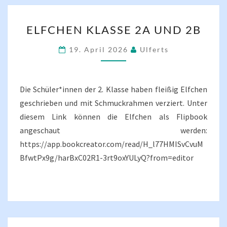
ELFCHEN
ELFCHEN KLASSE 2A UND 2B
KLASSE
2A
19. April 2026
Ulferts
UND
2B
Die Schüler*innen der 2. Klasse haben fleißig Elfchen
geschrieben und mit Schmuckrahmen verziert. Unter
diesem Link können die Elfchen als Flipbook
angeschaut werden:
https://app.bookcreator.com/read/H_l77HMISvCvuM
BfwtPx9g/harBxC02R1-3rt9oxYULyQ?from=editor