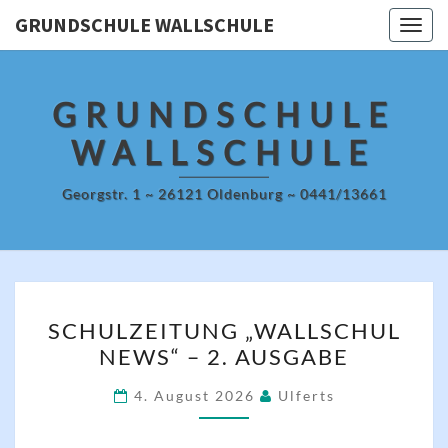
Skip
GRUNDSCHULE WALLSCHULE
Togg
to
navig
content
GRUNDSCHULE
WALLSCHULE
Georgstr. 1 ~ 26121 Oldenburg ~ 0441/13661
SCHULZEITUNG
SCHULZEITUNG „WALLSCHUL
„WALLSCHUL
NEWS“ – 2. AUSGABE
NEWS“
–
4. August 2026
Ulferts
2.
AUSGABE