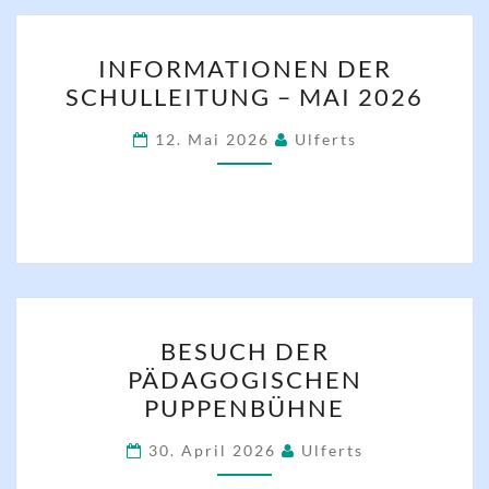
INFORMATIONEN
INFORMATIONEN DER
DER
SCHULLEITUNG – MAI 2026
SCHULLEITUNG
–
12. Mai 2026
Ulferts
MAI
2026
BESUCH
BESUCH DER
DER
PÄDAGOGISCHEN
PÄDAGOGISCHEN
PUPPENBÜHNE
PUPPENBÜHNE
30. April 2026
Ulferts