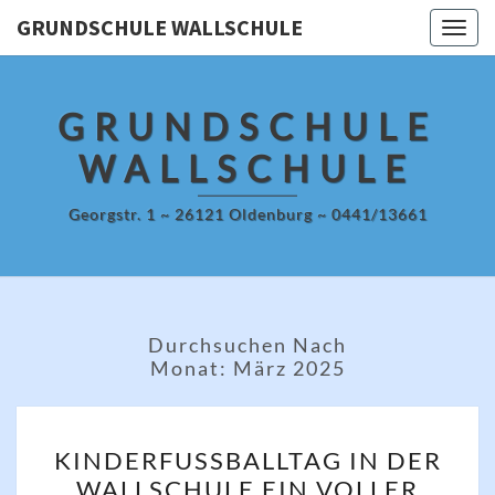
Skip
GRUNDSCHULE WALLSCHULE
Togg
to
navig
content
GRUNDSCHULE
WALLSCHULE
Georgstr. 1 ~ 26121 Oldenburg ~ 0441/13661
Durchsuchen Nach
Monat:
März 2025
KINDERFUSSBALLTAG I
KINDERFUSSBALLTAG IN DER W
N D
ALLSCHULE EIN VOLLER E