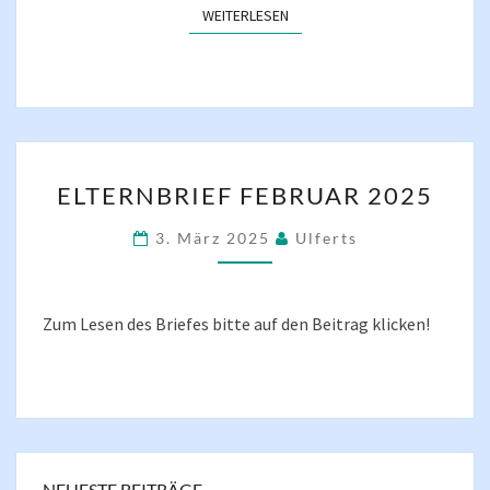
WEITERLESEN
WEITERLESEN
ELTERNBRIEF
ELTERNBRIEF FEBRUAR 2025
FEBRUAR
2025
3. März 2025
Ulferts
Zum Lesen des Briefes bitte auf den Beitrag klicken!
NEUESTE BEITRÄGE