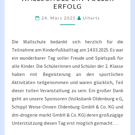
ER W
RFOLG
ALLSCHULE E
IN V
24. März 2025
Ulferts
OLLER E
RFOLG
Die Wallschule bedankt sich herzlich für die
Teilnahme am Kinderfußballtag am 14.03.2025. Es war
ein wunderbarer Tag voller Freude und Spielspaß für
alle Kinder. Die Schülerinnen und Schüler der 2. Klasse
haben mit Begeisterung an den sportlichen
Aktivitäten teilgenommen und waren glücklich, Teil
dieser tollen Veranstaltung zu sein. Ein großer Dank
geht an unsere Sponsoren (Volksbank Oldenburg e.G,
Schippl Weise-Onnen Oldenburg GmbH & Co. KG und
dm-drogerie markt GmbH & Co. KG) deren großzügige
Unterstützung diesen Tag erst möglich gemacht…