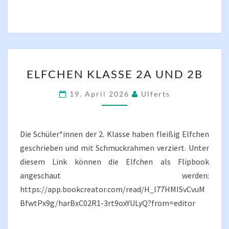
ELFCHEN
ELFCHEN KLASSE 2A UND 2B
KLASSE
2A
19. April 2026
Ulferts
UND
2B
Die Schüler*innen der 2. Klasse haben fleißig Elfchen
geschrieben und mit Schmuckrahmen verziert. Unter
diesem Link können die Elfchen als Flipbook
angeschaut werden:
https://app.bookcreator.com/read/H_l77HMISvCvuM
BfwtPx9g/harBxC02R1-3rt9oxYULyQ?from=editor