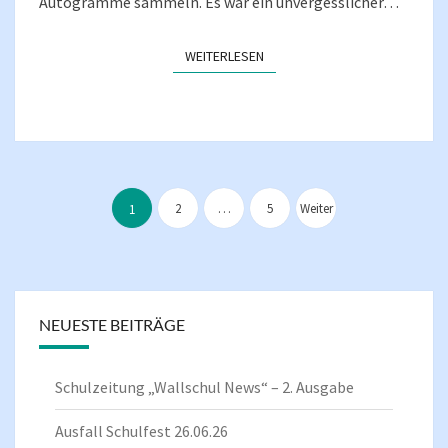
Autogramme sammeln. Es war ein unvergesslicher…
WEITERLESEN
WEITERLESEN
Seitennummerierung
der
2
…
5
Weiter
1
Beiträge
NEUESTE BEITRÄGE
Schulzeitung „Wallschul News“ – 2. Ausgabe
Ausfall Schulfest 26.06.26