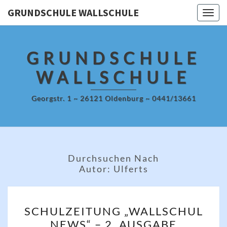
Skip
GRUNDSCHULE WALLSCHULE
Togg
to
navig
content
GRUNDSCHULE
WALLSCHULE
Georgstr. 1 ~ 26121 Oldenburg ~ 0441/13661
Durchsuchen Nach
Autor:
Ulferts
SCHULZEITUNG
SCHULZEITUNG „WALLSCHUL
„WALLSCHUL
NEWS“ – 2. AUSGABE