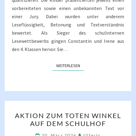
qualifizieren. Die Kinder präsentierten jeweils einen
vorbereiteten sowie einen unbekannten Text vor
einer Jury. Dabei wurden unter anderem
Leseflüssigkeit, Betonung und Textverständnis
bewertet. Als Sieger des schulinternen
Lesewettbewerbs gingen Constantin und Irene aus
den 4. Klassen hervor. Sie…
WEITERLESEN
WEITERLESEN
AKTION
AKTION ZUM TOTEN WINKEL
ZUM
AUF DEM SCHULHOF
TOTEN
WINKEL
20. März 2026
Ulferts