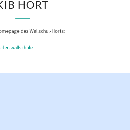
KIB HORT
HORT
Homepage des Wallschul-Horts:
n-der-wallschule