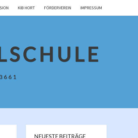
USION
KIB HORT
FÖRDERVEREIN
IMPRESSUM
LSCHULE
13661
NEUESTE BEITRÄGE