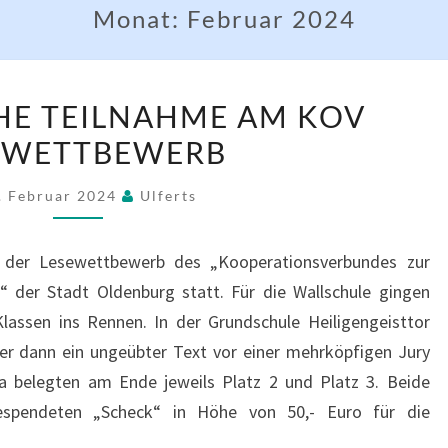
Monat:
Februar 2024
ERFOLGREICHE
HE TEILNAHME AM KOV
TEILNAHME
EWETTBEWERB
AM
KOV
. Februar 2024
Ulferts
LESEWETTBEWERB
 der Lesewettbewerb des „Kooperationsverbundes zur
der Stadt Oldenburg statt. Für die Wallschule gingen
lassen ins Rennen. In der Grundschule Heiligengeisttor
er dann ein ungeübter Text vor einer mehrköpfigen Jury
 belegten am Ende jeweils Platz 2 und Platz 3. Beide
spendeten „Scheck“ in Höhe von 50,- Euro für die