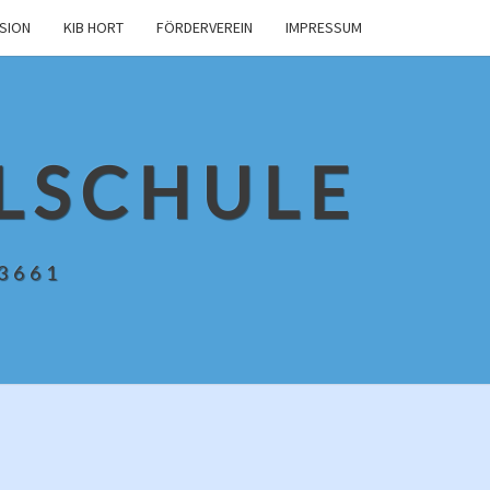
USION
KIB HORT
FÖRDERVEREIN
IMPRESSUM
LSCHULE
13661