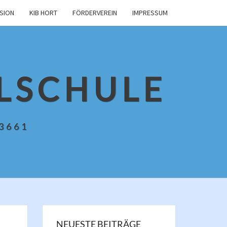
USION
KIB HORT
FÖRDERVEREIN
IMPRESSUM
LSCHULE
13661
NEUESTE BEITRÄGE