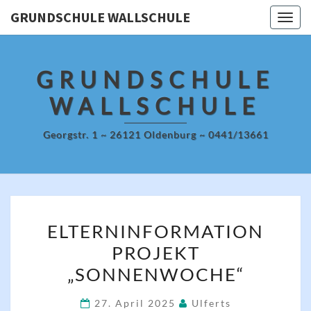
Skip
GRUNDSCHULE WALLSCHULE
Togg
to
navig
content
GRUNDSCHULE
WALLSCHULE
Georgstr. 1 ~ 26121 Oldenburg ~ 0441/13661
ELTERNINFORMATION
ELTERNINFORMATION
PROJEKT
PROJEKT
„SONNENWOCHE“
„SONNENWOCHE“
27. April 2025
Ulferts